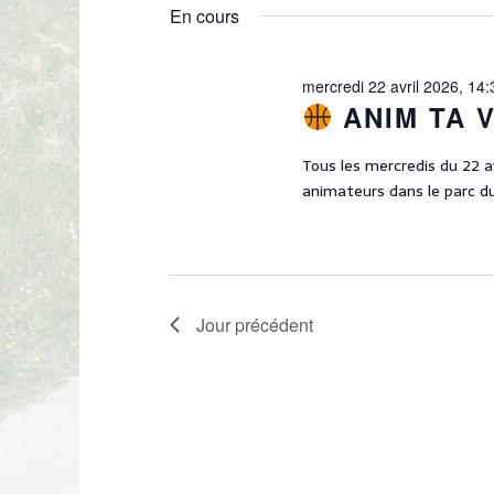
2026
R
é
o
En cours
l
C
t
e
-
H
c
c
mercredi 22 avril 2026, 14:
E
t
l
ANIM TA 
i
E
é
o
.
T
Tous les mercredis du 22 av
n
R
animateurs dans le parc du
n
N
e
e
A
c
z
h
V
u
e
n
I
r
e
Jour précédent
c
G
d
h
A
a
e
t
T
r
e
É
I
.
v
O
è