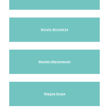
Bricolo-Bricolette
M
amies dépanneuses
Reggae Soupe