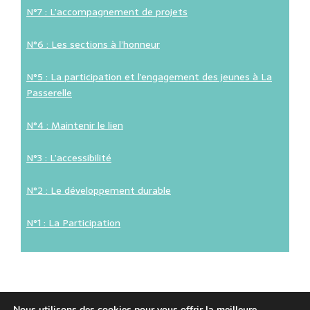
N°7 : L’accompagnement de projets
N°6 : Les sections à l’honneur
N°5 : La participation et l’engagement des jeunes à La
Passerelle
N°4 : Maintenir le lien
N°3 : L’accessibilité
N°2 : Le développement durable
N°1 : La Participation
Nous utilisons des cookies pour vous offrir la meilleure