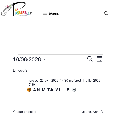
Aller
au
Menu
contenu
10/06/2026
ÉVÈNEMENTS
N
R
R
J
A
e
S
E
FOR
o
V
En cours
é
c
C
u
I
l
10
h
mercredi 22 avril 2026, 14:30
-
mercredi 1 juillet 2026,
G
r
H
e
17:30
e
JUIN
A
c
ANIM TA VILLE
E
r
T
t
2026
R
I
c
i
O
C
o
h
N
n
Jour précédent
Jour suivant
e
H
D