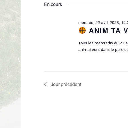
2026
R
é
o
En cours
l
C
t
e
-
H
c
c
mercredi 22 avril 2026, 14:
E
t
l
ANIM TA 
i
E
é
o
.
T
Tous les mercredis du 22 av
n
R
animateurs dans le parc du
n
N
e
e
A
c
z
h
V
u
e
n
I
r
e
Jour précédent
c
G
d
h
A
a
e
t
T
r
e
É
I
.
v
O
è